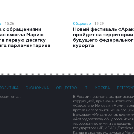
о
15:26
Общество
19:29
а с обращениями
Новый фестиваль «Арак
ан вывела Марию
пройдет на территории
 в первую десятку
будущего федеральног
нга парламентариев
курорта
ПОЛИТИКА
ЭКОНОМИКА
ОБЩЕСТВО
IT
МОСКВА
ПЕТЕРБУ
сы» . email:
В России признаны экстремистск
коррупцией, признан иноагентом
«Свидетели Иеговы», «Армия вол
против нелегальной иммиграции»,
Бандеры», «Мизантропик дивижн»
«Артподготовка», общероссийская
террористическими и запрещены: 
государство» (ИГ, ИГИЛ), Джебха
Каида в странах исламского Магри