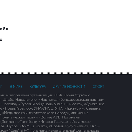
ай»
о
РГ
В МИРЕ
КУЛЬТУРА
ДРУГИЕ НОВОСТИ
СПОРТ
ими и запрещены организации ФБК (Фонд борьбы с
), Штабы Навального, «Национал-большевистская партия»,
и народа», «Русский общенациональный союз», «Движение
 «Правый сектор», УНА-УНСО, УПА, «Тризуб им. Степана
, «Меджлис крымскотатарского народа», движение
 политическая партия «Воля», АУЕ. Признаны
«Движение Талибан», «Имарат Кавказ», «Исламское
д-ан-Нусра, «АУМ Синрике», «Братья-мусульмане», «Аль-
ба», "Сеть". В РФ признана нежелательной деятельность