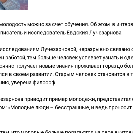
молодость можно за счет обучения. Об этом в интер
 писатель и исследователь Евдокия Лучезарнова.
 исследованиям Лучезарновой, неразрывно связано 
н работой, тем больше человек успевает узнать и сде
стоянно получает новые знания проживает гораздо бо
лся в своем развитии. Старым человек становится в 
ению, уверена философ.
чезарнова приводит пример молодежи, представител
ом: «Молодые люди – бесстрашные, и ведь проносит 
тем, что молодые больше полагаются на свое внутре