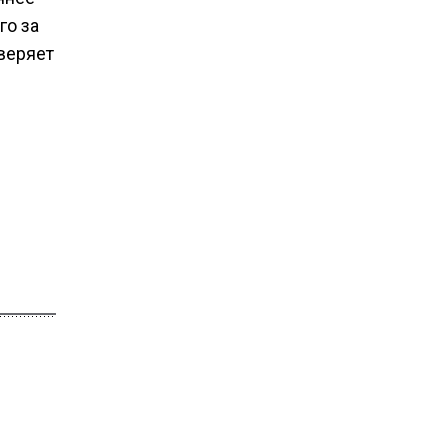
го за
веряет