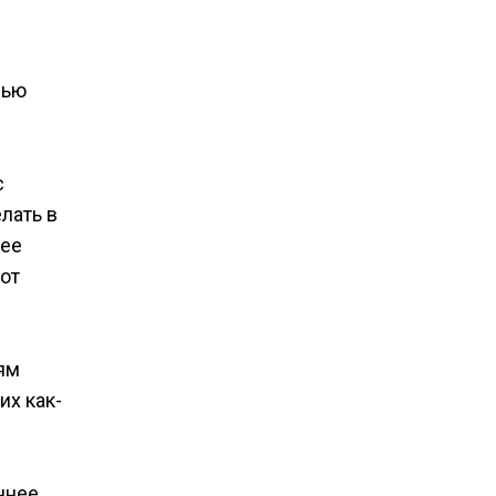
вью
с
лать в
лее
тот
ям
их как-
ннее