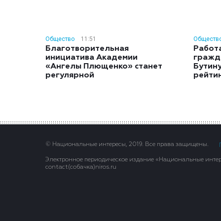
Общество
11:51
Обществ
Благотворительная
Работ
инициатива Академии
гражд
«Ангелы Плющенко» станет
Бутину
регулярной
рейти
© Национальные интересы, 2019. Все права защищены.
Электронное периодическое издание «Национальные интере
contact(сoбaчка)niros.ru