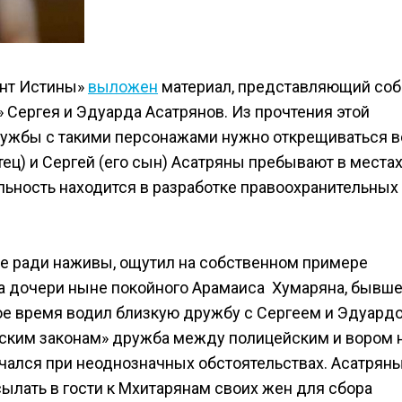
ент Истины»
выложен
материал, представляющий соб
» Сергея и Эдуарда Асатрянов. Из прочтения этой
дружбы с такими персонажами нужно открещиваться 
ц) и Сергей (его сын) Асатряны пребывают в местах
ельность находится в разработке правоохранительных
 все ради наживы, ощутил на собственном примере
а дочери ныне покойного Арамаиса Хумаряна, бывше
вое время водил близкую дружбу с Сергеем и Эдуард
овским законам» дружба между полицейским и вором 
нчался при неоднозначных обстоятельствах. Асатряны
ылать в гости к Мхитарянам своих жен для сбора