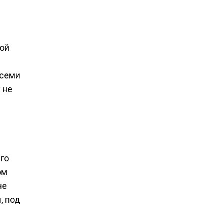
ой
всеми
 не
го
ом
не
, под