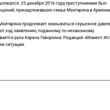
должался. 25 декабря 2016 года преступниками был
щений, принадлежавших семье Мхитаряна в Армени
а Мхитаряна продолжает оказываться серьезное давл
ают ход заявлению, поданному по незаконному
вается рука Карена Геворкяна. Редакция «Момент Ис
ем ситуации.