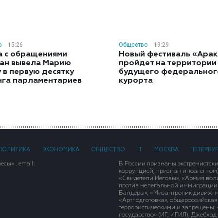
о
15:26
Общество
19:29
а с обращениями
Новый фестиваль «Арак
ан вывела Марию
пройдет на территории
 в первую десятку
будущего федеральног
нга парламентариев
курорта
ПОЛИТИКА
ЭКОНОМИКА
ОБЩЕСТВО
IT
МОСКВА
ПЕТЕРБУ
сы» . email:
В России признаны экстремистск
коррупцией, признан иноагентом
«Свидетели Иеговы», «Армия вол
против нелегальной иммиграции»,
Бандеры», «Мизантропик дивижн»
«Артподготовка», общероссийская
террористическими и запрещены: 
государство» (ИГ, ИГИЛ), Джебха