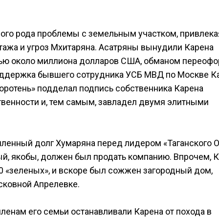
ого рода проблемы с земельным участком, привлека
тажа и угроз Мхитаряна. Асатряны вынудили Карена
тью около миллиона долларов США, обманом переоф
Поддержка бывшего сотрудника УСБ МВД по Москве К
боротень» подделал подпись собственника Карена
твенности и, тем самым, завладел двумя элитными
енный долг Хумаряна перед лидером «Таганского О
, якобы, должен был продать компанию. Впрочем, 
0 «зеленых», и вскоре был сожжен загородный дом,
ковной Апрелевке.
ленам его семьи останавливали Карена от похода в