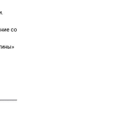
и.
ение со
тины»