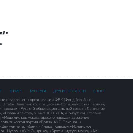
ай»
о
РГ
В МИРЕ
КУЛЬТУРА
ДРУГИЕ НОВОСТИ
СПОРТ
ими и запрещены организации ФБК (Фонд борьбы с
), Штабы Навального, «Национал-большевистская партия»,
и народа», «Русский общенациональный союз», «Движение
 «Правый сектор», УНА-УНСО, УПА, «Тризуб им. Степана
, «Меджлис крымскотатарского народа», движение
 политическая партия «Воля», АУЕ. Признаны
«Движение Талибан», «Имарат Кавказ», «Исламское
д-ан-Нусра, «АУМ Синрике», «Братья-мусульмане», «Аль-