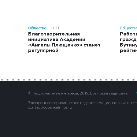
Общество
11:51
Обществ
Благотворительная
Работ
инициатива Академии
гражд
«Ангелы Плющенко» станет
Бутину
регулярной
рейти
© Национальные интересы, 2019. Все права защищены.
Электронное периодическое издание «Национальные интере
contact(сoбaчка)niros.ru