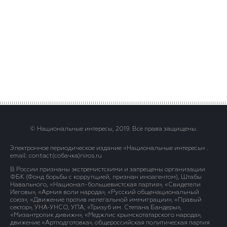
© Национальные интересы, 2019. Все права защищены.
Электронное периодическое издание «Национальные интересы» .
email: contact(сoбaчка)niros.ru
В России признаны экстремистскими и запрещены организации
ФБК (Фонд борьбы с коррупцией, признан иноагентом), Штабы
Навального, «Национал-большевистская партия», «Свидетели
Иеговы», «Армия воли народа», «Русский общенациональный
союз», «Движение против нелегальной иммиграции», «Правый
сектор», УНА-УНСО, УПА, «Тризуб им. Степана Бандеры»,
«Мизантропик дивижн», «Меджлис крымскотатарского народа»,
движение «Артподготовка», общероссийская политическая партия