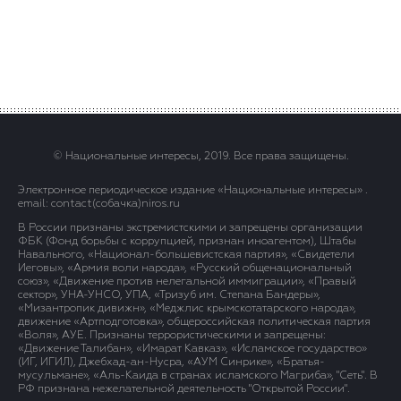
© Национальные интересы, 2019. Все права защищены.
Электронное периодическое издание «Национальные интересы» .
email: contact(сoбaчка)niros.ru
В России признаны экстремистскими и запрещены организации
ФБК (Фонд борьбы с коррупцией, признан иноагентом), Штабы
Навального, «Национал-большевистская партия», «Свидетели
Иеговы», «Армия воли народа», «Русский общенациональный
союз», «Движение против нелегальной иммиграции», «Правый
сектор», УНА-УНСО, УПА, «Тризуб им. Степана Бандеры»,
«Мизантропик дивижн», «Меджлис крымскотатарского народа»,
движение «Артподготовка», общероссийская политическая партия
«Воля», АУЕ. Признаны террористическими и запрещены:
«Движение Талибан», «Имарат Кавказ», «Исламское государство»
(ИГ, ИГИЛ), Джебхад-ан-Нусра, «АУМ Синрике», «Братья-
мусульмане», «Аль-Каида в странах исламского Магриба», "Сеть". В
РФ признана нежелательной деятельность "Открытой России".