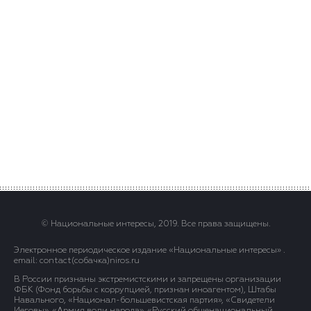
© Национальные интересы, 2019. Все права защищены.
Электронное периодическое издание «Национальные интересы» .
email: contact(сoбaчка)niros.ru
В России признаны экстремистскими и запрещены организации
ФБК (Фонд борьбы с коррупцией, признан иноагентом), Штабы
Навального, «Национал-большевистская партия», «Свидетели