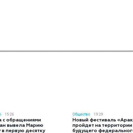
о
15:26
Общество
19:29
а с обращениями
Новый фестиваль «Арак
ан вывела Марию
пройдет на территории
 в первую десятку
будущего федеральног