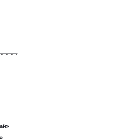
ай»
о