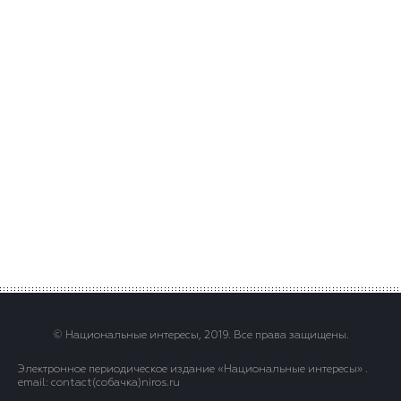
© Национальные интересы, 2019. Все права защищены.
Электронное периодическое издание «Национальные интересы» .
email: contact(сoбaчка)niros.ru