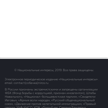
© Национальные интересы, 2019. Все права защищены.
Электронное периодическое издание «Национальные интересы» .
email: contact(сoбaчка)niros.ru
В России признаны экстремистскими и запрещены организации
ФБК (Фонд борьбы с коррупцией, признан иноагентом), Штабы
Навального, «Национал-большевистская партия», «Свидетели
Иеговы», «Армия воли народа», «Русский общенациональный
союз», «Движение против нелегальной иммиграции», «Правый
сектор», УНА-УНСО, УПА, «Тризуб им. Степана Бандеры»,