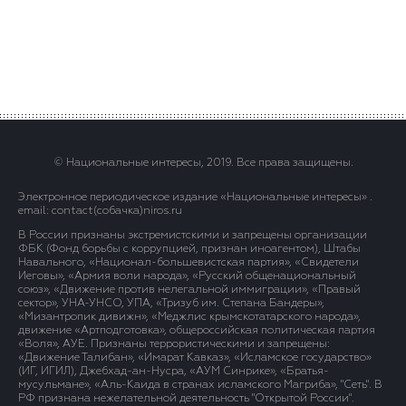
© Национальные интересы, 2019. Все права защищены.
Электронное периодическое издание «Национальные интересы» .
email: contact(сoбaчка)niros.ru
В России признаны экстремистскими и запрещены организации
ФБК (Фонд борьбы с коррупцией, признан иноагентом), Штабы
Навального, «Национал-большевистская партия», «Свидетели
Иеговы», «Армия воли народа», «Русский общенациональный
союз», «Движение против нелегальной иммиграции», «Правый
сектор», УНА-УНСО, УПА, «Тризуб им. Степана Бандеры»,
«Мизантропик дивижн», «Меджлис крымскотатарского народа»,
движение «Артподготовка», общероссийская политическая партия
«Воля», АУЕ. Признаны террористическими и запрещены:
«Движение Талибан», «Имарат Кавказ», «Исламское государство»
(ИГ, ИГИЛ), Джебхад-ан-Нусра, «АУМ Синрике», «Братья-
мусульмане», «Аль-Каида в странах исламского Магриба», "Сеть". В
РФ признана нежелательной деятельность "Открытой России".