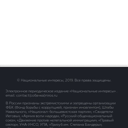
© Национальные интересы, 2019. Все права защищены.
Электронное периодическое издание «Национальные интересы» .
email: contact(сoбaчка)niros.ru
В России признаны экстремистскими и запрещены организации
ФБК (Фонд борьбы с коррупцией, признан иноагентом), Штабы
Навального, «Национал-большевистская партия», «Свидетели
Иеговы», «Армия воли народа», «Русский общенациональный
союз», «Движение против нелегальной иммиграции», «Правый
сектор», УНА-УНСО, УПА, «Тризуб им. Степана Бандеры»,