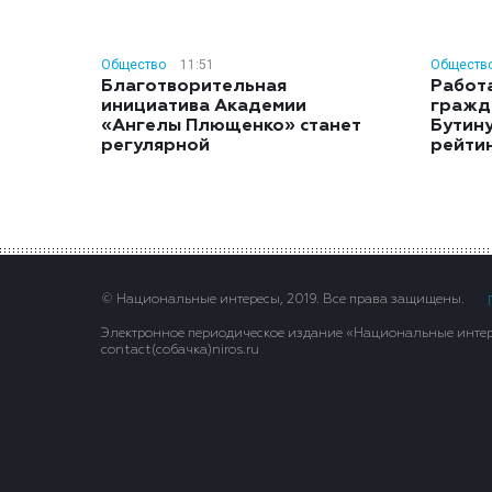
Общество
11:51
Обществ
Благотворительная
Работ
инициатива Академии
гражд
«Ангелы Плющенко» станет
Бутину
регулярной
рейти
© Национальные интересы, 2019. Все права защищены.
Электронное периодическое издание «Национальные интере
contact(сoбaчка)niros.ru