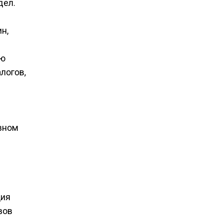
дел.
н,
ью
логов,
овном
ция
вов