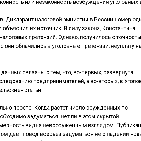
аконность или незаконность возбуждения уголовных 
. Дикларант налоговой амнистии в России номер оди
и объяснил их источник. В силу закона, Константина
алоговых претензий. Однако, получилось с точност
но они облачились в уголовные претензии, неуплату на
данных связаны с тем, что, во-первых, развернута
следованию предпринимателей, а во-вторых, в Угол
льские» статьи.
ольно просто. Когда растет число осужденных по
обходимо задуматься: нет ли в этом скрытой
омерность видна невооруженным взглядом. Публика
м дает повод всерьез задуматься не о падении нра