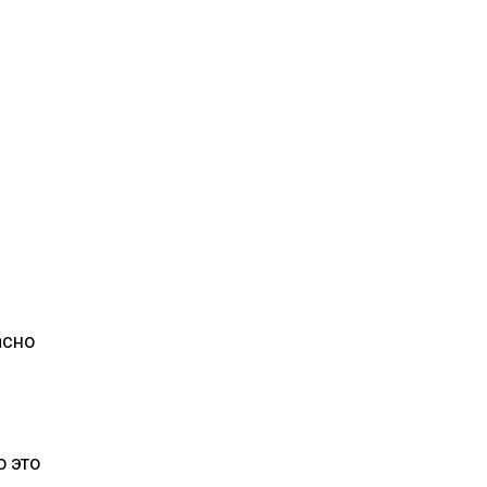
асно
о это