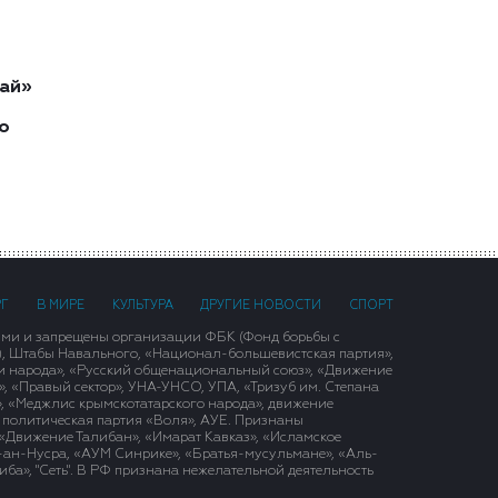
ай»
о
РГ
В МИРЕ
КУЛЬТУРА
ДРУГИЕ НОВОСТИ
СПОРТ
ими и запрещены организации ФБК (Фонд борьбы с
), Штабы Навального, «Национал-большевистская партия»,
и народа», «Русский общенациональный союз», «Движение
 «Правый сектор», УНА-УНСО, УПА, «Тризуб им. Степана
, «Меджлис крымскотатарского народа», движение
 политическая партия «Воля», АУЕ. Признаны
«Движение Талибан», «Имарат Кавказ», «Исламское
д-ан-Нусра, «АУМ Синрике», «Братья-мусульмане», «Аль-
ба», "Сеть". В РФ признана нежелательной деятельность