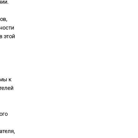
нии.
ов,
ности
в этой
рмы к
телей
ого
ателя,