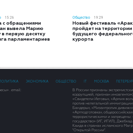
о
15:26
Общество
19:29
а с обращениями
Новый фестиваль «Арак
ан вывела Марию
пройдет на территории
 в первую десятку
будущего федеральног
нга парламентариев
курорта
ПОЛИТИКА
ЭКОНОМИКА
ОБЩЕСТВО
IT
МОСКВА
ПЕТЕРБУ
сы» . email:
В России признаны экстремистск
коррупцией, признан иноагентом
«Свидетели Иеговы», «Армия вол
против нелегальной иммиграции»,
Бандеры», «Мизантропик дивижн»
«Артподготовка», общероссийская
террористическими и запрещены: 
государство» (ИГ, ИГИЛ), Джебха
Каида в странах исламского Магри
"Открытой России".