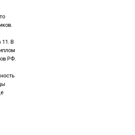
то
иков.
 11. В
диплом
ов РФ.
жность
ды
де