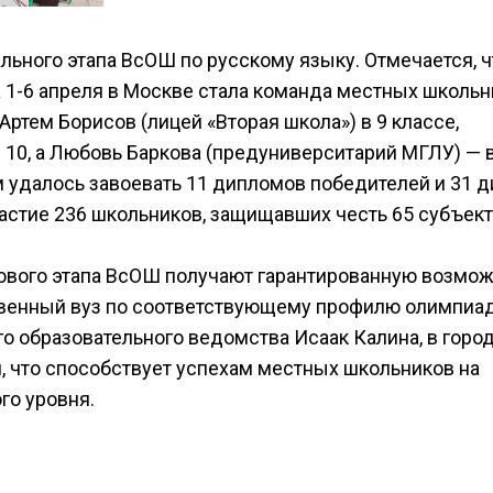
ьного этапа ВсОШ по русскому языку. Отмечается, ч
1-6 апреля в Москве стала команда местных школьн
Артем Борисов (лицей «Вторая школа») в 9 классе,
 10, а Любовь Баркова (предуниверситарий МГЛУ) — в
 удалось завоевать 11 дипломов победителей и 31 
астие 236 школьников, защищавших честь 65 субъект
ового этапа ВсОШ получают гарантированную возмо
ственный вуз по соответствующему профилю олимпиа
го образовательного ведомства Исаак Калина, в горо
, что способствует успехам местных школьников на
го уровня.