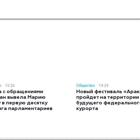
о
15:26
Общество
19:29
а с обращениями
Новый фестиваль «Арак
ан вывела Марию
пройдет на территории
 в первую десятку
будущего федеральног
нга парламентариев
курорта