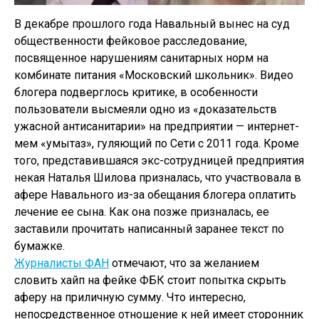
В декабре прошлого года Навальный вынес на суд
общественности фейковое расследование,
посвященное нарушениям санитарных норм на
комбинате питания «Московский школьник». Видео
блогера подверглось критике, в особенности
пользователи высмеяли одно из «доказательств
ужасной антисанитарии» на предприятии — интернет-
мем «умытаз», гуляющий по Сети с 2011 года. Кроме
того, представившаяся экс-сотрудницей предприятия
некая Наталья Шилова призналась, что участвовала в
афере Навального из-за обещания блогера оплатить
лечение ее сына. Как она позже призналась, ее
заставили прочитать написанный заранее текст по
бумажке.
Журналисты ФАН
отмечают, что за желанием
словить хайп на фейке ФБК стоит попытка скрыть
аферу на приличную сумму. Что интересно,
непосредственное отношение к ней имеет сторонник