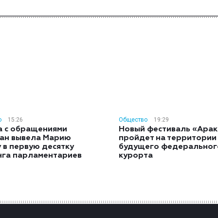
о
15:26
Общество
19:29
а с обращениями
Новый фестиваль «Арак
ан вывела Марию
пройдет на территории
 в первую десятку
будущего федеральног
нга парламентариев
курорта