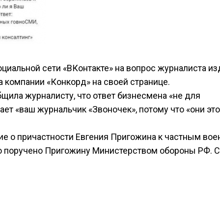
оциальной сети «ВКонтакте» на вопрос журналиста и
а компании «Конкорд» на своей странице.
щила журналисту, что ответ бизнесмена «не для
тает «ваш журнальчик «Звоночек», потому что «они это
ние о причастности Евгения Пригожина к частным во
о поручено Пригожину Министерством обороны РФ. 