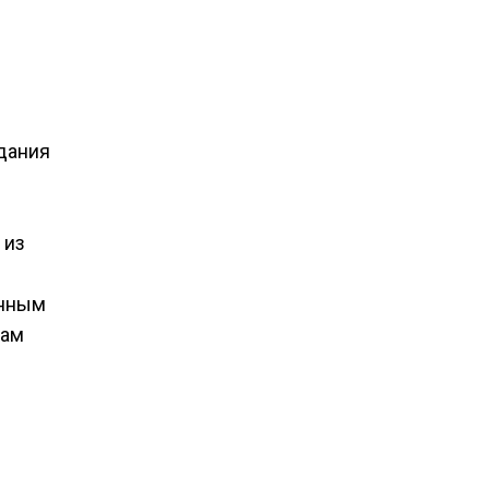
здания
 из
енным
Сам