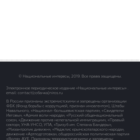
© Национальные интересы, 2019. Все права защищены.
Электронное периодическое издание «Национальные интересы» .
email: contact(сoбaчка)niros.ru
В России признаны экстремистскими и запрещены организации
ФБК (Фонд борьбы с коррупцией, признан иноагентом), Штабы
Навального, «Национал-большевистская партия», «Свидетели
Иеговы», «Армия воли народа», «Русский общенациональный
союз», «Движение против нелегальной иммиграции», «Правый
сектор», УНА-УНСО, УПА, «Тризуб им. Степана Бандеры»,
«Мизантропик дивижн», «Меджлис крымскотатарского народа»,
движение «Артподготовка», общероссийская политическая партия
«Воля», АУЕ. Признаны террористическими и запрещены: