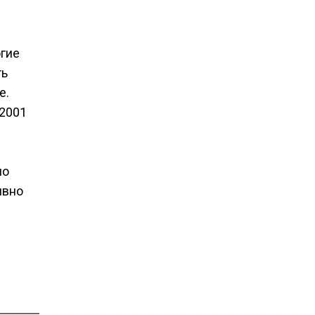
огие
ть
е.
 2001
но
ивно