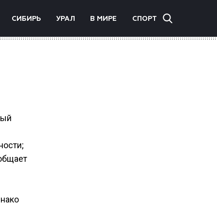
СИБИРЬ
УРАЛ
В МИРЕ
СПОРТ
вый
ности;
ообщает
днако