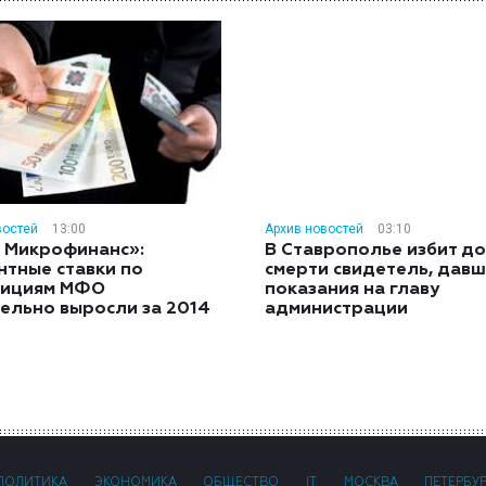
востей
13:00
Архив новостей
03:10
 Микрофинанс»:
В Ставрополье избит до
нтные ставки по
смерти свидетель, дав
тициям МФО
показания на главу
ельно выросли за 2014
администрации
ПОЛИТИКА
ЭКОНОМИКА
ОБЩЕСТВО
IT
МОСКВА
ПЕТЕРБУ