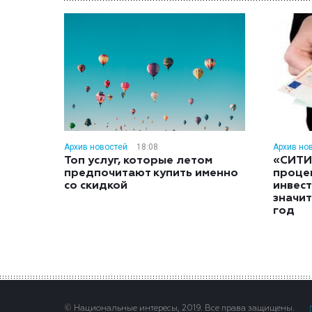
Архив новостей
18:08
Архив но
Топ услуг, которые летом
«СИТИ
предпочитают купить именно
проце
со скидкой
инвес
значит
год
© Национальные интересы, 2019. Все права защищены.