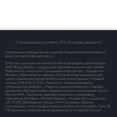
© Национальные интересы, 2019. Все права защищены.
Электронное периодическое издание «Национальные интересы» .
email: contact(сoбaчка)niros.ru
В России признаны экстремистскими и запрещены организации
ФБК (Фонд борьбы с коррупцией, признан иноагентом), Штабы
Навального, «Национал-большевистская партия», «Свидетели
Иеговы», «Армия воли народа», «Русский общенациональный
союз», «Движение против нелегальной иммиграции», «Правый
сектор», УНА-УНСО, УПА, «Тризуб им. Степана Бандеры»,
«Мизантропик дивижн», «Меджлис крымскотатарского народа»,
движение «Артподготовка», общероссийская политическая партия
«Воля», АУЕ. Признаны террористическими и запрещены:
«Движение Талибан», «Имарат Кавказ», «Исламское государство»
(ИГ, ИГИЛ), Джебхад-ан-Нусра, «АУМ Синрике», «Братья-
мусульмане», «Аль-Каида в странах исламского Магриба», "Сеть". В
РФ признана нежелательной деятельность "Открытой России".