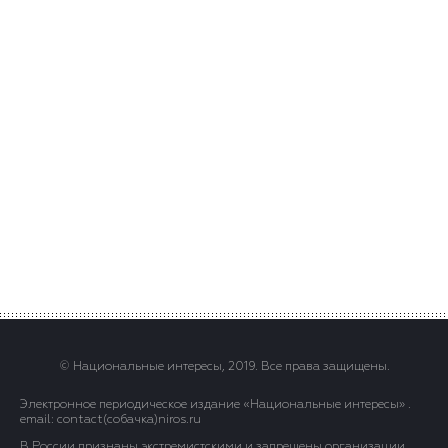
© Национальные интересы, 2019. Все права защищены.
Электронное периодическое издание «Национальные интересы» .
email: contact(сoбaчка)niros.ru
В России признаны экстремистскими и запрещены организации