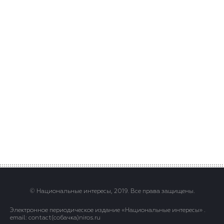
© Национальные интересы, 2019. Все права защищены.
Электронное периодическое издание «Национальные интересы» .
email: contact(сoбaчка)niros.ru