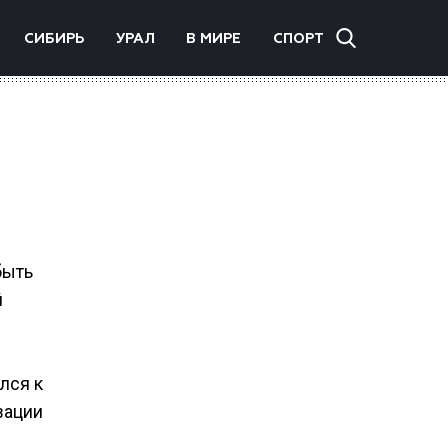
СИБИРЬ
УРАЛ
В МИРЕ
СПОРТ
быть
й
лся к
зации