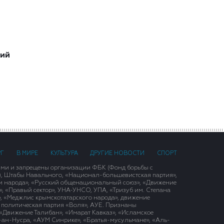
ший
РГ
В МИРЕ
КУЛЬТУРА
ДРУГИЕ НОВОСТИ
СПОРТ
ими и запрещены организации ФБК (Фонд борьбы с
), Штабы Навального, «Национал-большевистская партия»,
и народа», «Русский общенациональный союз», «Движение
 «Правый сектор», УНА-УНСО, УПА, «Тризуб им. Степана
, «Меджлис крымскотатарского народа», движение
 политическая партия «Воля», АУЕ. Признаны
«Движение Талибан», «Имарат Кавказ», «Исламское
д-ан-Нусра, «АУМ Синрике», «Братья-мусульмане», «Аль-