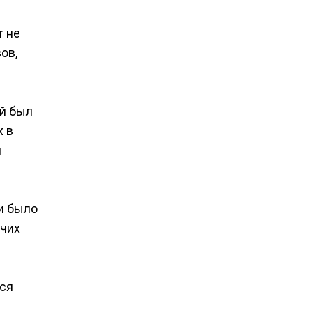
r не
ов,
ый был
х в
й
и было
очих
тся