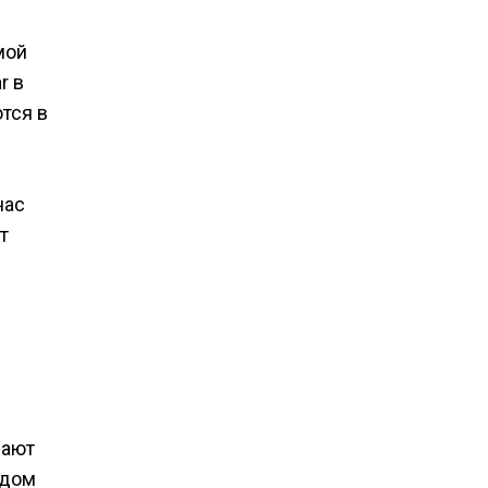
мой
r в
тся в
час
т
вают
одом