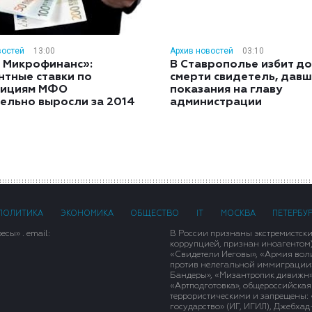
востей
13:00
Архив новостей
03:10
 Микрофинанс»:
В Ставрополье избит до
нтные ставки по
смерти свидетель, дав
тициям МФО
показания на главу
ельно выросли за 2014
администрации
ПОЛИТИКА
ЭКОНОМИКА
ОБЩЕСТВО
IT
МОСКВА
ПЕТЕРБУ
сы» . email:
В России признаны экстремистск
коррупцией, признан иноагентом
«Свидетели Иеговы», «Армия вол
против нелегальной иммиграции»,
Бандеры», «Мизантропик дивижн»
«Артподготовка», общероссийская
террористическими и запрещены: 
государство» (ИГ, ИГИЛ), Джебха