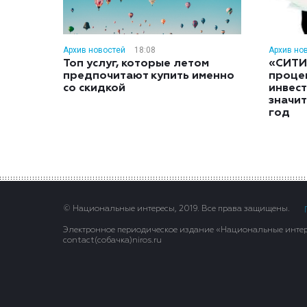
Архив новостей
18:08
Архив но
Топ услуг, которые летом
«СИТИ
предпочитают купить именно
проце
со скидкой
инвес
значит
год
© Национальные интересы, 2019. Все права защищены.
Электронное периодическое издание «Национальные интере
contact(сoбaчка)niros.ru