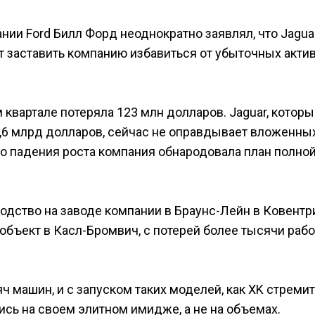
ании Ford Билл Форд неоднократно заявлял, что Jagua
 заставить компанию избавиться от убыточных актив
м квартале потеряла 123 млн долларов. Jaguar, котор
 1,6 млрд долларов, сейчас не оправдывает вложенны
ого падения роста компания обнародовала план полно
дство на заводе компании в Браунс-Лейн в Ковентр
объект в Касл-Бромвич, с потерей более тысячи раб
яч машин, и с запуском таких моделей, как XK стреми
сь на своем элитном имидже, а не на объемах.