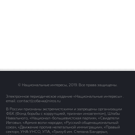
© Национальные интересы, 2019. Все права защищены.
Электронное периодическое издание «Национальные интересы» .
email: contact(сoбaчка)niros.ru
В России признаны экстремистскими и запрещены организации
ФБК (Фонд борьбы с коррупцией, признан иноагентом), Штабы
Навального, «Национал-большевистская партия», «Свидетели
Иеговы», «Армия воли народа», «Русский общенациональный
союз», «Движение против нелегальной иммиграции», «Правый
сектор», УНА-УНСО, УПА, «Тризуб им. Степана Бандеры»,