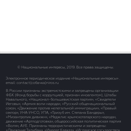
© Национальные интересы, 2019. Все права защищены.
Электронное периодическое издание «Национальные интересы» .
email: contact(сoбaчка)niros.ru
В России признаны экстремистскими и запрещены организации
ФБК (Фонд борьбы с коррупцией, признан иноагентом), Штабы
Навального, «Национал-большевистская партия», «Свидетели
Иеговы», «Армия воли народа», «Русский общенациональный
союз», «Движение против нелегальной иммиграции», «Правый
сектор», УНА-УНСО, УПА, «Тризуб им. Степана Бандеры»,
«Мизантропик дивижн», «Меджлис крымскотатарского народа»,
движение «Артподготовка», общероссийская политическая партия
«Воля», АУЕ. Признаны террористическими и запрещены:
«Движение Талибан», «Имарат Кавказ», «Исламское государство»