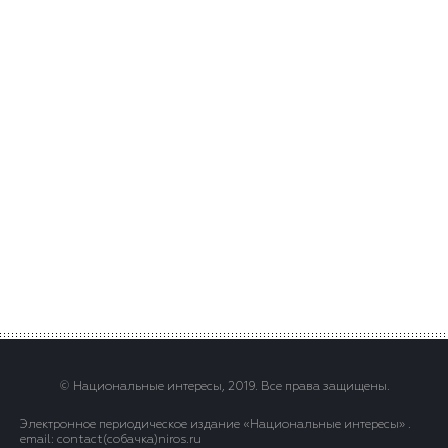
© Национальные интересы, 2019. Все права защищены.
Электронное периодическое издание «Национальные интересы» .
email: contact(сoбaчка)niros.ru