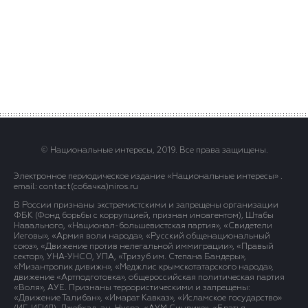
© Национальные интересы, 2019. Все права защищены.
Электронное периодическое издание «Национальные интересы» .
email: contact(сoбaчка)niros.ru
В России признаны экстремистскими и запрещены организации
ФБК (Фонд борьбы с коррупцией, признан иноагентом), Штабы
Навального, «Национал-большевистская партия», «Свидетели
Иеговы», «Армия воли народа», «Русский общенациональный
союз», «Движение против нелегальной иммиграции», «Правый
сектор», УНА-УНСО, УПА, «Тризуб им. Степана Бандеры»,
«Мизантропик дивижн», «Меджлис крымскотатарского народа»,
движение «Артподготовка», общероссийская политическая партия
«Воля», АУЕ. Признаны террористическими и запрещены:
«Движение Талибан», «Имарат Кавказ», «Исламское государство»