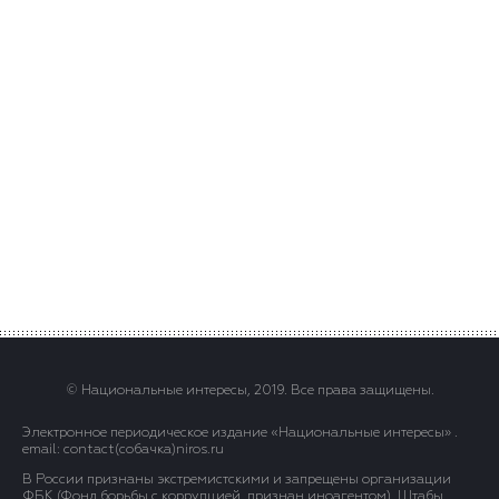
© Национальные интересы, 2019. Все права защищены.
Электронное периодическое издание «Национальные интересы» .
email: contact(сoбaчка)niros.ru
В России признаны экстремистскими и запрещены организации
ФБК (Фонд борьбы с коррупцией, признан иноагентом), Штабы