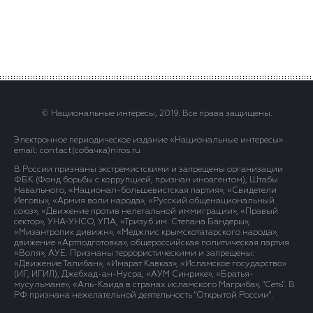
© Национальные интересы, 2019. Все права защищены.
Электронное периодическое издание «Национальные интересы» .
email: contact(сoбaчка)niros.ru
В России признаны экстремистскими и запрещены организации
ФБК (Фонд борьбы с коррупцией, признан иноагентом), Штабы
Навального, «Национал-большевистская партия», «Свидетели
Иеговы», «Армия воли народа», «Русский общенациональный
союз», «Движение против нелегальной иммиграции», «Правый
сектор», УНА-УНСО, УПА, «Тризуб им. Степана Бандеры»,
«Мизантропик дивижн», «Меджлис крымскотатарского народа»,
движение «Артподготовка», общероссийская политическая партия
«Воля», АУЕ. Признаны террористическими и запрещены:
«Движение Талибан», «Имарат Кавказ», «Исламское государство»
(ИГ, ИГИЛ), Джебхад-ан-Нусра, «АУМ Синрике», «Братья-
мусульмане», «Аль-Каида в странах исламского Магриба», "Сеть". В
РФ признана нежелательной деятельность "Открытой России".