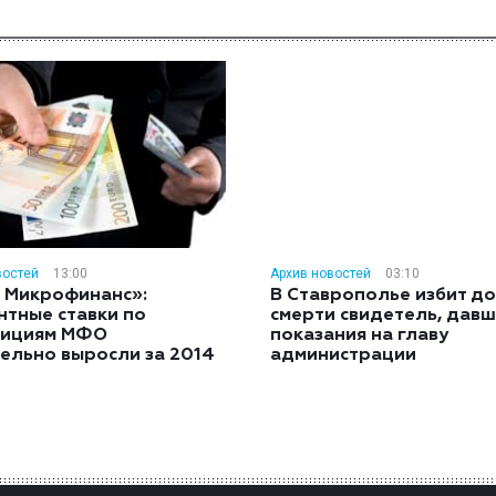
востей
13:00
Архив новостей
03:10
 Микрофинанс»:
В Ставрополье избит до
нтные ставки по
смерти свидетель, дав
тициям МФО
показания на главу
ельно выросли за 2014
администрации