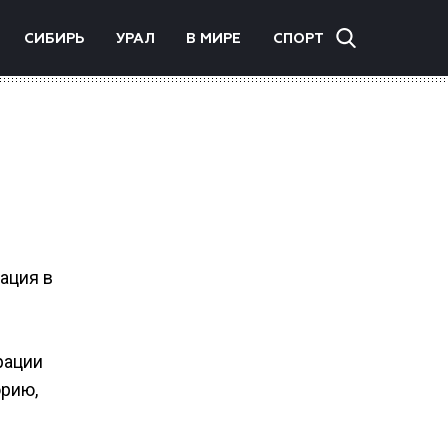
СИБИРЬ
УРАЛ
В МИРЕ
СПОРТ
ация в
рации
орию,