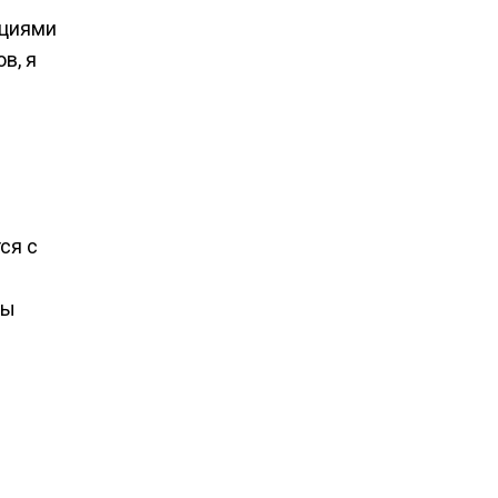
ациями
в, я
ся с
мы