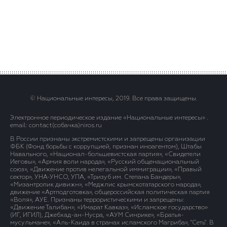
© Национальные интересы, 2019. Все права защищены.
Электронное периодическое издание «Национальные интересы» .
email: contact(сoбaчка)niros.ru
В России признаны экстремистскими и запрещены организации
ФБК (Фонд борьбы с коррупцией, признан иноагентом), Штабы
Навального, «Национал-большевистская партия», «Свидетели
Иеговы», «Армия воли народа», «Русский общенациональный
союз», «Движение против нелегальной иммиграции», «Правый
сектор», УНА-УНСО, УПА, «Тризуб им. Степана Бандеры»,
«Мизантропик дивижн», «Меджлис крымскотатарского народа»,
движение «Артподготовка», общероссийская политическая партия
«Воля», АУЕ. Признаны террористическими и запрещены:
«Движение Талибан», «Имарат Кавказ», «Исламское государство»
(ИГ, ИГИЛ), Джебхад-ан-Нусра, «АУМ Синрике», «Братья-
мусульмане», «Аль-Каида в странах исламского Магриба», "Сеть". В