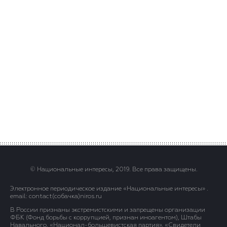
© Национальные интересы, 2019. Все права защищены.
Электронное периодическое издание «Национальные интересы» .
email: contact(сoбaчка)niros.ru
В России признаны экстремистскими и запрещены организации
ФБК (Фонд борьбы с коррупцией, признан иноагентом), Штабы
Навального, «Национал-большевистская партия», «Свидетели