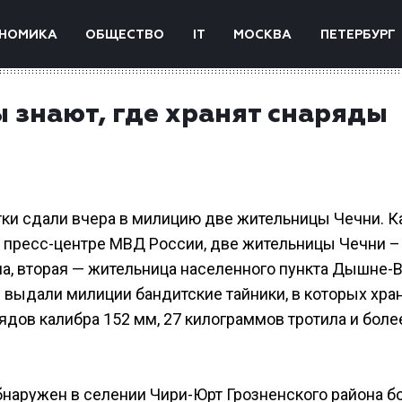
НОМИКА
ОБЩЕСТВО
IT
МОСКВА
ПЕТЕРБУРГ
 знают, где хранят снаряды
ки сдали вчера в милицию две жительницы Чечни. К
 пресс-центре МВД России, две жительницы Чечни –
а, вторая — жительница населенного пункта Дышне-
 выдали милиции бандитские тайники, в которых хра
дов калибра 152 мм, 27 килограммов тротила и боле
бнаружен в селении Чири-Юрт Грозненского района б