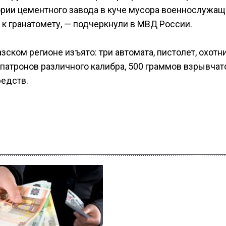
ории цементного завода в куче мусора военнослужа
к гранатомету, — подчеркнули в МВД России.
ском регионе изъято: три автомата, пистолет, охотн
0 патронов различного калибра, 500 граммов взрывчат
редств.