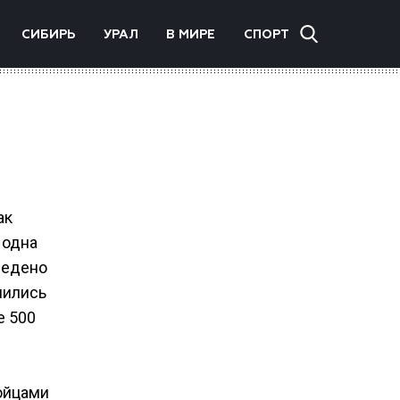
СИБИРЬ
УРАЛ
В МИРЕ
СПОРТ
ак
 одна
Ведено
нились
е 500
ойцами