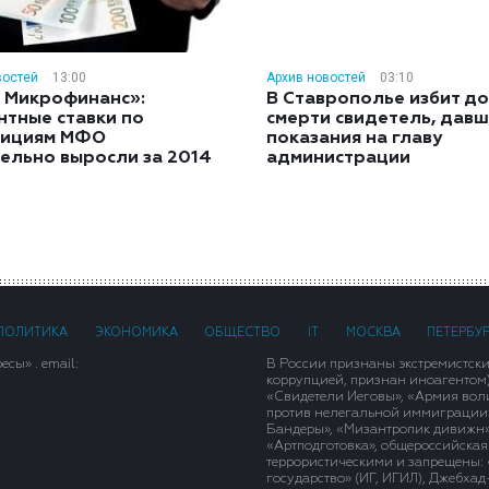
востей
13:00
Архив новостей
03:10
 Микрофинанс»:
В Ставрополье избит до
нтные ставки по
смерти свидетель, дав
тициям МФО
показания на главу
ельно выросли за 2014
администрации
ПОЛИТИКА
ЭКОНОМИКА
ОБЩЕСТВО
IT
МОСКВА
ПЕТЕРБУ
сы» . email:
В России признаны экстремистск
коррупцией, признан иноагентом
«Свидетели Иеговы», «Армия вол
против нелегальной иммиграции»,
Бандеры», «Мизантропик дивижн»
«Артподготовка», общероссийская
террористическими и запрещены: 
государство» (ИГ, ИГИЛ), Джебха