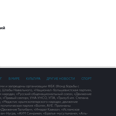
ший
РГ
В МИРЕ
КУЛЬТУРА
ДРУГИЕ НОВОСТИ
СПОРТ
ими и запрещены организации ФБК (Фонд борьбы с
), Штабы Навального, «Национал-большевистская партия»,
и народа», «Русский общенациональный союз», «Движение
 «Правый сектор», УНА-УНСО, УПА, «Тризуб им. Степана
, «Меджлис крымскотатарского народа», движение
 политическая партия «Воля», АУЕ. Признаны
«Движение Талибан», «Имарат Кавказ», «Исламское
д-ан-Нусра, «АУМ Синрике», «Братья-мусульмане», «Аль-