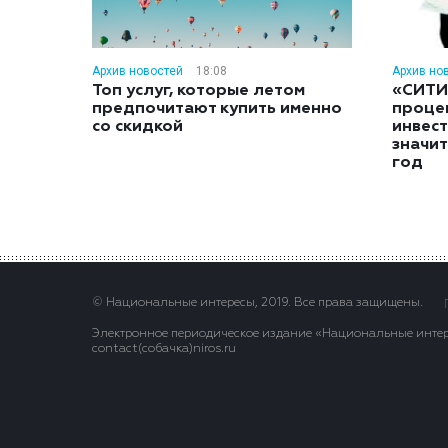
Архив новостей
18:08
Архив но
Топ услуг, которые летом
«СИТИ
предпочитают купить именно
проце
со скидкой
инвес
значит
год
© Национальные интересы, 2019. Все права защищены.
Электронное периодическое издание «Национальные интере
contact(сoбaчка)niros.ru