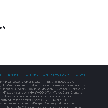
ший
РГ
В МИРЕ
КУЛЬТУРА
ДРУГИЕ НОВОСТИ
СПОРТ
ими и запрещены организации ФБК (Фонд борьбы с
), Штабы Навального, «Национал-большевистская партия»,
и народа», «Русский общенациональный союз», «Движение
 «Правый сектор», УНА-УНСО, УПА, «Тризуб им. Степана
, «Меджлис крымскотатарского народа», движение
 политическая партия «Воля», АУЕ. Признаны
«Движение Талибан», «Имарат Кавказ», «Исламское
д-ан-Нусра, «АУМ Синрике», «Братья-мусульмане», «Аль-