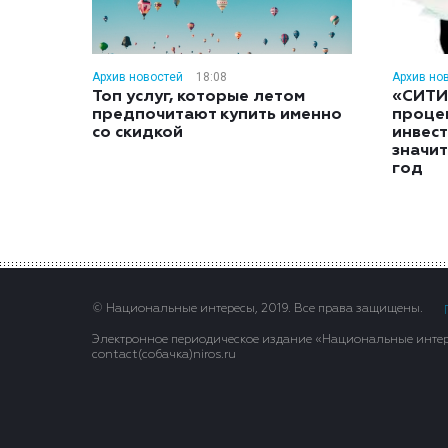
Архив новостей
18:08
Архив но
Топ услуг, которые летом
«СИТИ
предпочитают купить именно
проце
со скидкой
инвес
значит
год
© Национальные интересы, 2019. Все права защищены.
Электронное периодическое издание «Национальные интере
contact(сoбaчка)niros.ru