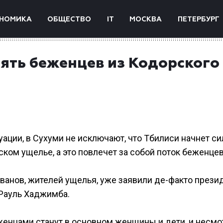
НОМИКА
ОБЩЕСТВО
IT
МОСКВА
ПЕТЕРБУРГ
нять беженцев из Кодорского
ации, в Сухуми не исключают, что Тбилиси начнет с
ом ущелье, а это повлечет за собой поток беженцев
ванов, жителей ущелья, уже заявили де-факто прези
 Рауль Хаджимба.
енцами станут в основном женщины и дети, и несмо