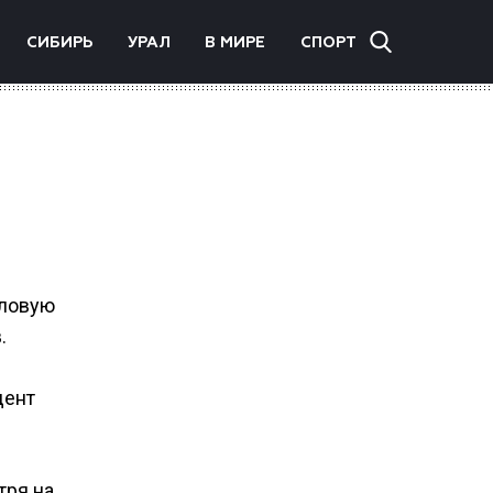
СИБИРЬ
УРАЛ
В МИРЕ
СПОРТ
иловую
.
дент
тря на