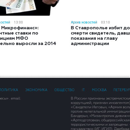
востей
13:00
Архив новостей
03:10
 Микрофинанс»:
В Ставрополье избит до
нтные ставки по
смерти свидетель, дав
тициям МФО
показания на главу
ельно выросли за 2014
администрации
ПОЛИТИКА
ЭКОНОМИКА
ОБЩЕСТВО
IT
МОСКВА
ПЕТЕРБУ
сы» . email:
В России признаны экстремистск
коррупцией, признан иноагентом
«Свидетели Иеговы», «Армия вол
против нелегальной иммиграции»,
Бандеры», «Мизантропик дивижн»
«Артподготовка», общероссийская
террористическими и запрещены: 
государство» (ИГ, ИГИЛ), Джебха