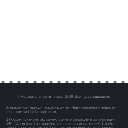
© Национальные интересы, 2019. Все права защищены.
Электронное периодическое издание «Национальные интересы» .
email: contact(сoбaчка)niros.ru
В России признаны экстремистскими и запрещены организации
ФБК (Фонд борьбы с коррупцией, признан иноагентом), Штабы