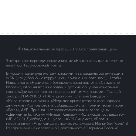
© Национальные интересы, 2019. Все права защищены.
Электронное периодическое издание «Национальные интересы» .
email: contact(сoбaчка)niros.ru
В России признаны экстремистскими и запрещены организации
ФБК (Фонд борьбы с коррупцией, признан иноагентом), Штабы
Навального, «Национал-большевистская партия», «Свидетели
Иеговы», «Армия воли народа», «Русский общенациональный
союз», «Движение против нелегальной иммиграции», «Правый
сектор», УНА-УНСО, УПА, «Тризуб им. Степана Бандеры»,
«Мизантропик дивижн», «Меджлис крымскотатарского народа»,
движение «Артподготовка», общероссийская политическая партия
«Воля», АУЕ. Признаны террористическими и запрещены:
«Движение Талибан», «Имарат Кавказ», «Исламское государство»
(ИГ, ИГИЛ), Джебхад-ан-Нусра, «АУМ Синрике», «Братья-
мусульмане», «Аль-Каида в странах исламского Магриба», "Сеть". В
РФ признана нежелательной деятельность "Открытой России".