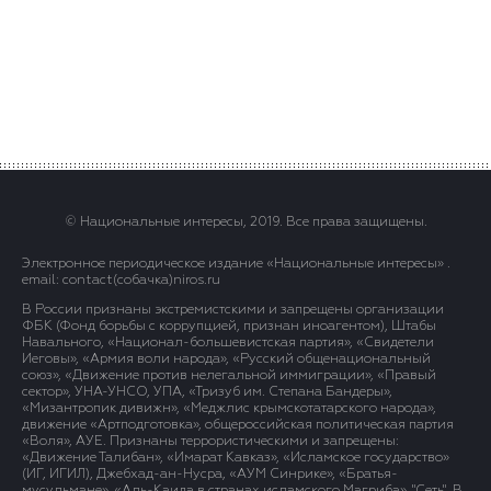
© Национальные интересы, 2019. Все права защищены.
Электронное периодическое издание «Национальные интересы» .
email: contact(сoбaчка)niros.ru
В России признаны экстремистскими и запрещены организации
ФБК (Фонд борьбы с коррупцией, признан иноагентом), Штабы
Навального, «Национал-большевистская партия», «Свидетели
Иеговы», «Армия воли народа», «Русский общенациональный
союз», «Движение против нелегальной иммиграции», «Правый
сектор», УНА-УНСО, УПА, «Тризуб им. Степана Бандеры»,
«Мизантропик дивижн», «Меджлис крымскотатарского народа»,
движение «Артподготовка», общероссийская политическая партия
«Воля», АУЕ. Признаны террористическими и запрещены:
«Движение Талибан», «Имарат Кавказ», «Исламское государство»
(ИГ, ИГИЛ), Джебхад-ан-Нусра, «АУМ Синрике», «Братья-