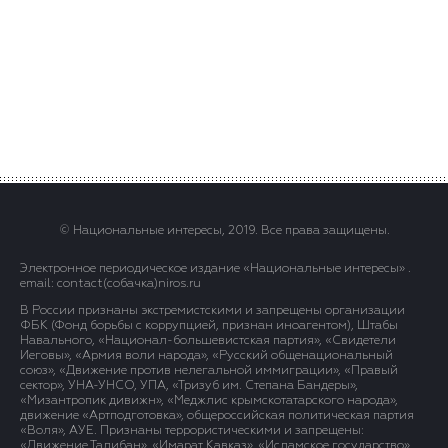
© Национальные интересы, 2019. Все права защищены.
Электронное периодическое издание «Национальные интересы» .
email: contact(сoбaчка)niros.ru
В России признаны экстремистскими и запрещены организации
ФБК (Фонд борьбы с коррупцией, признан иноагентом), Штабы
Навального, «Национал-большевистская партия», «Свидетели
Иеговы», «Армия воли народа», «Русский общенациональный
союз», «Движение против нелегальной иммиграции», «Правый
сектор», УНА-УНСО, УПА, «Тризуб им. Степана Бандеры»,
«Мизантропик дивижн», «Меджлис крымскотатарского народа»,
движение «Артподготовка», общероссийская политическая партия
«Воля», АУЕ. Признаны террористическими и запрещены:
«Движение Талибан», «Имарат Кавказ», «Исламское государство»