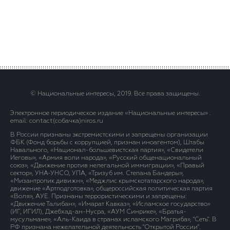
© Национальные интересы, 2019. Все права защищены.
Электронное периодическое издание «Национальные интересы» .
email: contact(сoбaчка)niros.ru
В России признаны экстремистскими и запрещены организации
ФБК (Фонд борьбы с коррупцией, признан иноагентом), Штабы
Навального, «Национал-большевистская партия», «Свидетели
Иеговы», «Армия воли народа», «Русский общенациональный
союз», «Движение против нелегальной иммиграции», «Правый
сектор», УНА-УНСО, УПА, «Тризуб им. Степана Бандеры»,
«Мизантропик дивижн», «Меджлис крымскотатарского народа»,
движение «Артподготовка», общероссийская политическая партия
«Воля», АУЕ. Признаны террористическими и запрещены:
«Движение Талибан», «Имарат Кавказ», «Исламское государство»
(ИГ, ИГИЛ), Джебхад-ан-Нусра, «АУМ Синрике», «Братья-
мусульмане», «Аль-Каида в странах исламского Магриба», "Сеть". В
РФ признана нежелательной деятельность "Открытой России".