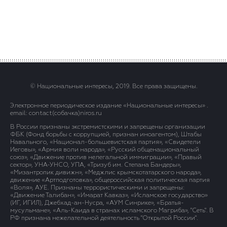
© Национальные интересы, 2019. Все права защищены.
Электронное периодическое издание «Национальные интересы» .
email: contact(сoбaчка)niros.ru
В России признаны экстремистскими и запрещены организации
ФБК (Фонд борьбы с коррупцией, признан иноагентом), Штабы
Навального, «Национал-большевистская партия», «Свидетели
Иеговы», «Армия воли народа», «Русский общенациональный
союз», «Движение против нелегальной иммиграции», «Правый
сектор», УНА-УНСО, УПА, «Тризуб им. Степана Бандеры»,
«Мизантропик дивижн», «Меджлис крымскотатарского народа»,
движение «Артподготовка», общероссийская политическая партия
«Воля», АУЕ. Признаны террористическими и запрещены:
«Движение Талибан», «Имарат Кавказ», «Исламское государство»
(ИГ, ИГИЛ), Джебхад-ан-Нусра, «АУМ Синрике», «Братья-
мусульмане», «Аль-Каида в странах исламского Магриба», "Сеть". В
РФ признана нежелательной деятельность "Открытой России".