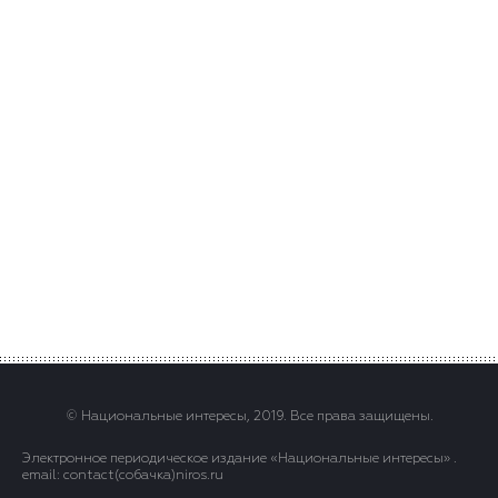
© Национальные интересы, 2019. Все права защищены.
Электронное периодическое издание «Национальные интересы» .
email: contact(сoбaчка)niros.ru