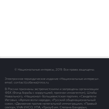
© Национальные интересы, 2019. Все права защищены.
Электронное периодическое издание «Национальные интересы» .
email: contact(сoбaчка)niros.ru
В России признаны экстремистскими и запрещены организации
ФБК (Фонд борьбы с коррупцией, признан иноагентом), Штабы
Навального, «Национал-большевистская партия», «Свидетели
Иеговы», «Армия воли народа», «Русский общенациональный
союз», «Движение против нелегальной иммиграции», «Правый
сектор», УНА-УНСО, УПА, «Тризуб им. Степана Бандеры»,