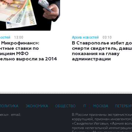
востей
13:00
Архив новостей
03:10
 Микрофинанс»:
В Ставрополье избит до
нтные ставки по
смерти свидетель, дав
тициям МФО
показания на главу
ельно выросли за 2014
администрации
ПОЛИТИКА
ЭКОНОМИКА
ОБЩЕСТВО
IT
МОСКВА
ПЕТЕРБУ
сы» . email:
В России признаны экстремистск
коррупцией, признан иноагентом
«Свидетели Иеговы», «Армия вол
против нелегальной иммиграции»,