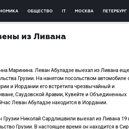
НОМИКА
ОБЩЕСТВО
IT
МОСКВА
ПЕТЕРБУРГ
зены из Ливана
нна Маринина. Леван Абуладзе выехал из Ливана еще
льства Грузии. На нанятом посольством автомобиле 
ирии и Иордании его встретила чрезвычайный и
иване, Саудовской Аравии, Кувейте и Объединенных
йчас Леван Абуладзе находится в Иордании.
н Грузии Николай Сардлишвили выехал из Ливана 19
ьство Грузии. В настоящее время он находится в Сир