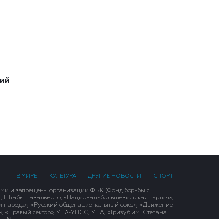
ший
РГ
В МИРЕ
КУЛЬТУРА
ДРУГИЕ НОВОСТИ
СПОРТ
ими и запрещены организации ФБК (Фонд борьбы с
), Штабы Навального, «Национал-большевистская партия»,
и народа», «Русский общенациональный союз», «Движение
 «Правый сектор», УНА-УНСО, УПА, «Тризуб им. Степана