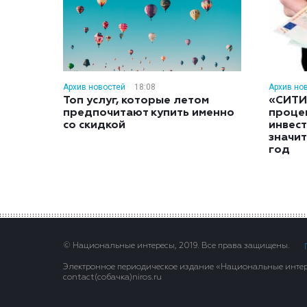
Архив новостей
18:08
Архив но
Топ услуг, которые летом
«СИТИ
предпочитают купить именно
проце
со скидкой
инвес
значит
год
© Национальные интересы, 2019. Все права защищены.
Электронное периодическое издание «Национальные интере
contact(сoбaчка)niros.ru