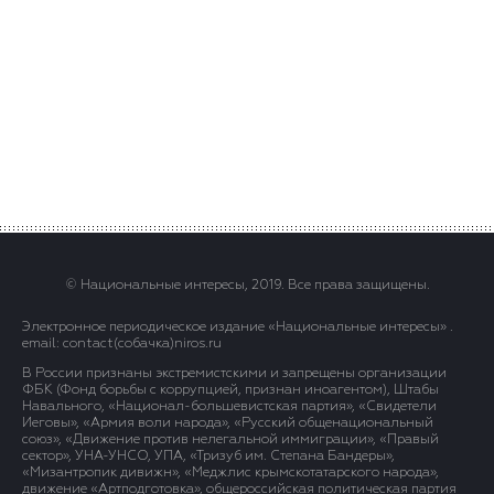
© Национальные интересы, 2019. Все права защищены.
Электронное периодическое издание «Национальные интересы» .
email: contact(сoбaчка)niros.ru
В России признаны экстремистскими и запрещены организации
ФБК (Фонд борьбы с коррупцией, признан иноагентом), Штабы
Навального, «Национал-большевистская партия», «Свидетели
Иеговы», «Армия воли народа», «Русский общенациональный
союз», «Движение против нелегальной иммиграции», «Правый
сектор», УНА-УНСО, УПА, «Тризуб им. Степана Бандеры»,
«Мизантропик дивижн», «Меджлис крымскотатарского народа»,
движение «Артподготовка», общероссийская политическая партия