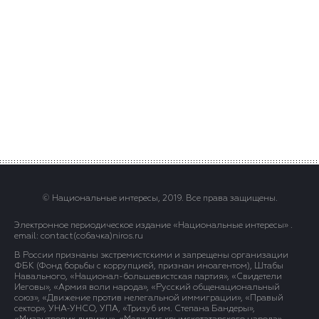
© Национальные интересы, 2019. Все права защищены.
Электронное периодическое издание «Национальные интересы» .
email: contact(сoбaчка)niros.ru
В России признаны экстремистскими и запрещены организации
ФБК (Фонд борьбы с коррупцией, признан иноагентом), Штабы
Навального, «Национал-большевистская партия», «Свидетели
Иеговы», «Армия воли народа», «Русский общенациональный
союз», «Движение против нелегальной иммиграции», «Правый
сектор», УНА-УНСО, УПА, «Тризуб им. Степана Бандеры»,