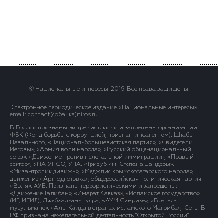
© Национальные интересы, 2019. Все права защищены.
Электронное периодическое издание «Национальные интересы» .
email: contact(сoбaчка)niros.ru
В России признаны экстремистскими и запрещены организации
ФБК (Фонд борьбы с коррупцией, признан иноагентом), Штабы
Навального, «Национал-большевистская партия», «Свидетели
Иеговы», «Армия воли народа», «Русский общенациональный
союз», «Движение против нелегальной иммиграции», «Правый
сектор», УНА-УНСО, УПА, «Тризуб им. Степана Бандеры»,
«Мизантропик дивижн», «Меджлис крымскотатарского народа»,
движение «Артподготовка», общероссийская политическая партия
«Воля», АУЕ. Признаны террористическими и запрещены:
«Движение Талибан», «Имарат Кавказ», «Исламское государство»
(ИГ, ИГИЛ), Джебхад-ан-Нусра, «АУМ Синрике», «Братья-
мусульмане», «Аль-Каида в странах исламского Магриба», "Сеть". В
РФ признана нежелательной деятельность "Открытой России".