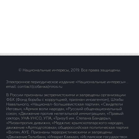
© Национальные интересы, 2019. Все права защищены.
Электронное периодическое издание «Национальные интересы» .
email: contact(сoбaчка)niros.ru
В России признаны экстремистскими и запрещены организации
ФБК (Фонд борьбы с коррупцией, признан иноагентом), Штабы
Навального, «Национал-большевистская партия», «Свидетели
Иеговы», «Армия воли народа», «Русский общенациональный
союз», «Движение против нелегальной иммиграции», «Правый
сектор», УНА-УНСО, УПА, «Тризуб им. Степана Бандеры»,
«Мизантропик дивижн», «Меджлис крымскотатарского народа»,
движение «Артподготовка», общероссийская политическая партия
«Воля», АУЕ. Признаны террористическими и запрещены:
«Движение Талибан», «Имарат Кавказ», «Исламское государство»