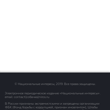
© Национальные интересы, 2019. Все права защищены.
Электронное периодическое издание «Национальные интересы» .
email: contact(сoбaчка)niros.ru
В России признаны экстремистскими и запрещены организации
ФБК (Фонд борьбы с коррупцией, признан иноагентом), Штабы