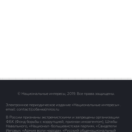
© Национальные интересы, 2019. Все права защищены.
Электронное периодическое издание «Национальные интересы» .
email: contact(сoбaчка)niros.ru
В России признаны экстремистскими и запрещены организации
ФБК (Фонд борьбы с коррупцией, признан иноагентом), Штабы
Навального, «Национал-большевистская партия», «Свидетели
Иеговы», «Армия воли народа», «Русский общенациональный