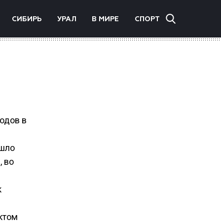
СИБИРЬ
УРАЛ
В МИРЕ
СПОРТ
одов в
ашло
, во
к
ктом