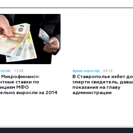
востей
13:00
Архив новостей
03:10
 Микрофинанс»:
В Ставрополье избит до
нтные ставки по
смерти свидетель, дав
тициям МФО
показания на главу
ельно выросли за 2014
администрации