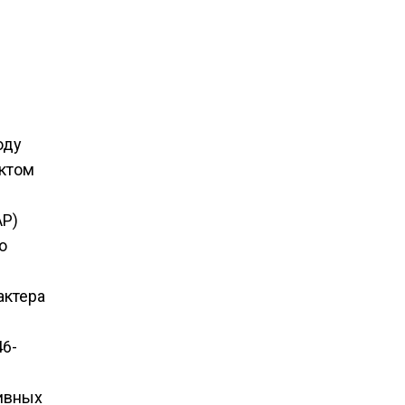
оду
актом
АР)
о
актера
46-
тивных