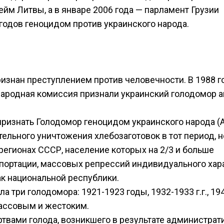
ейм Литвы, а в январе 2006 года — парламент Грузии
годов геноцидом против украинского народа.
изнан преступлением против человечности. В 1988 г
ародная комиссия признали украинский голодомор 
ризнать Голодомор геноцидом украинского народа (
ельного уничтожения хлебозаготовок в тот период, н
регионах СССР, население которых на 2/3 и больше
епортации, массовых репрессий индивидуального хар
к национальной республики.
 три голодомора: 1921-1923 годы, 1932-1933 г.г., 19
массовым и жестоким.
ртвами голода, возникшего в результате администра