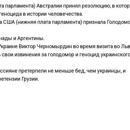
ата парламента) Австралии принял резолюцию, в кото
геноцида в истории человечества.
са США (нижняя плата парламента) признала Голодом
нады и Аргентины.
Украине Виктор Черномырдин во время визита во Ль
ь свои извинения за голодомор и геноцид украинског
оссияне претерпели не меньше бед, чем украинцы, и
етензии Грузии.