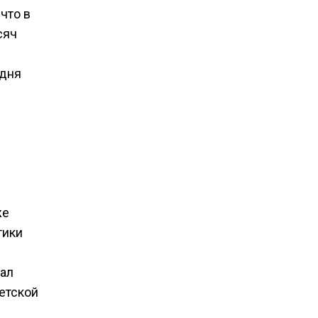
 что в
сяч
одня
же
тики
нал
етской