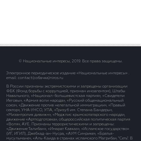
© Национальные интересы, 2019. Все права защищены.
Электронное периодическое издание «Национальные интересы» .
email: contact(сoбaчка)niros.ru
В России признаны экстремистскими и запрещены организации
ФБК (Фонд борьбы с коррупцией, признан иноагентом), Штабы
Навального, «Национал-большевистская партия», «Свидетели
Иеговы», «Армия воли народа», «Русский общенациональный
союз», «Движение против нелегальной иммиграции», «Правый
сектор», УНА-УНСО, УПА, «Тризуб им. Степана Бандеры»,
«Мизантропик дивижн», «Меджлис крымскотатарского народа»,
движение «Артподготовка», общероссийская политическая партия
«Воля», АУЕ. Признаны террористическими и запрещены:
«Движение Талибан», «Имарат Кавказ», «Исламское государство»
(ИГ, ИГИЛ), Джебхад-ан-Нусра, «АУМ Синрике», «Братья-
мусульмане», «Аль-Каида в странах исламского Магриба», "Сеть". В