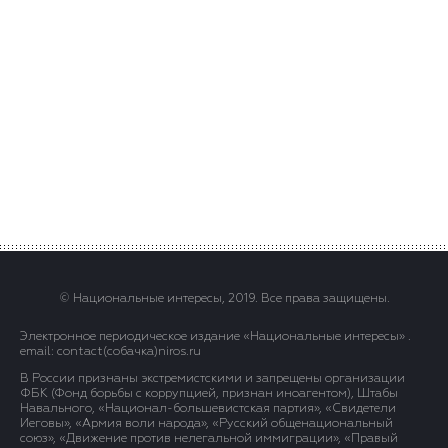
© Национальные интересы, 2019. Все права защищены.
Электронное периодическое издание «Национальные интересы» .
email: contact(сoбaчка)niros.ru
В России признаны экстремистскими и запрещены организации
ФБК (Фонд борьбы с коррупцией, признан иноагентом), Штабы
Навального, «Национал-большевистская партия», «Свидетели
Иеговы», «Армия воли народа», «Русский общенациональный
союз», «Движение против нелегальной иммиграции», «Правый