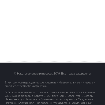
© Национальные интересы, 2019. Все права защищены.
Электронное периодическое издание «Национальные интересы» .
email: contact(сoбaчка)niros.ru
В России признаны экстремистскими и запрещены организации
ФБК (Фонд борьбы с коррупцией, признан иноагентом), Штабы
Навального, «Национал-большевистская партия», «Свидетели
Иеговы», «Армия воли народа», «Русский общенациональный